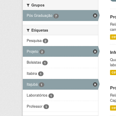
Grupos
Pós Graduação
7
Pr
Rel
cam
Etiquetas
CS
Pesquisa
2
Projeto
Inf
2
Qua
Bolsistas
1
lab
CS
Itabira
1
Itajubá
1
Pr
Rel
Laboratórios
1
Cap
Professor
1
CS