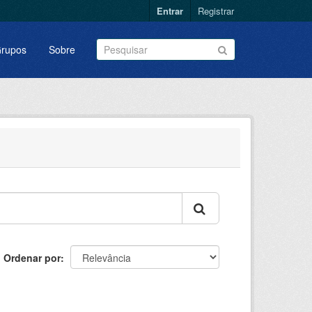
Entrar
Registrar
rupos
Sobre
Ordenar por