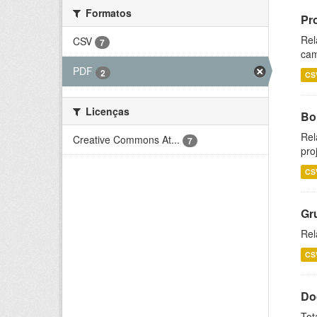
Formatos
Pr
Rel
CSV
7
cam
PDF
2
CS
Licenças
Bol
Rel
Creative Commons At...
7
pro
CS
Gr
Rel
CS
Do
Tot