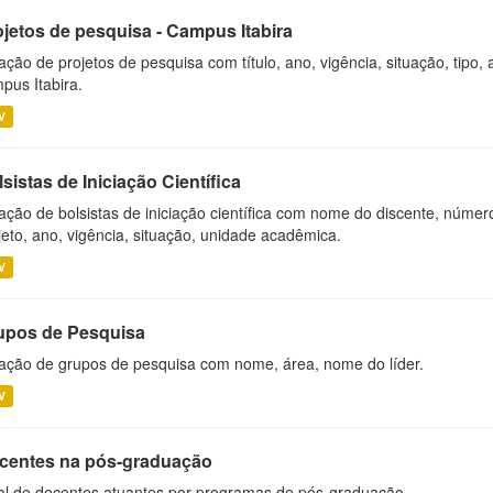
ojetos de pesquisa - Campus Itabira
ação de projetos de pesquisa com título, ano, vigência, situação, tipo
pus Itabira.
V
sistas de Iniciação Científica
ação de bolsistas de iniciação científica com nome do discente, número 
jeto, ano, vigência, situação, unidade acadêmica.
V
upos de Pesquisa
ação de grupos de pesquisa com nome, área, nome do líder.
V
centes na pós-graduação
al de docentes atuantes por programas de pós-graduação.