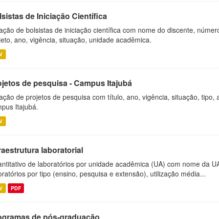
sistas de Iniciação Científica
ação de bolsistas de iniciação científica com nome do discente, número 
jeto, ano, vigência, situação, unidade acadêmica.
V
ojetos de pesquisa - Campus Itajubá
ação de projetos de pesquisa com título, ano, vigência, situação, tipo
pus Itajubá.
V
raestrutura laboratorial
ntitativo de laboratórios por unidade acadêmica (UA) com nome da U
oratórios por tipo (ensino, pesquisa e extensão), utilização média...
V
PDF
ogramas de pós-graduação