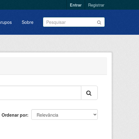
Entrar
Registrar
rupos
Sobre
Ordenar por