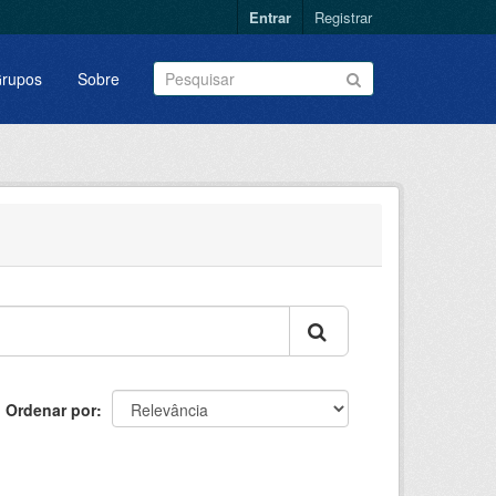
Entrar
Registrar
rupos
Sobre
Ordenar por