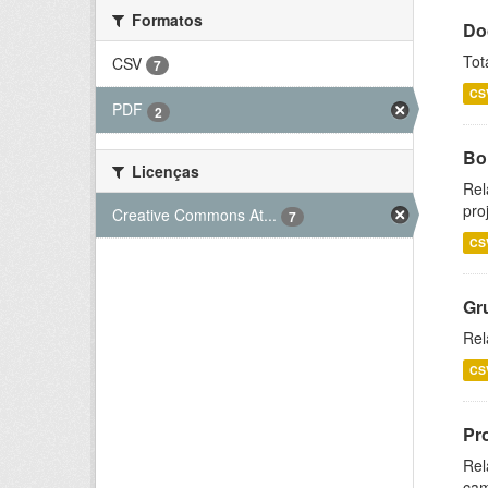
Formatos
Do
Tot
CSV
7
CS
PDF
2
Bol
Licenças
Rel
pro
Creative Commons At...
7
CS
Gr
Rel
CS
Pr
Rel
cam