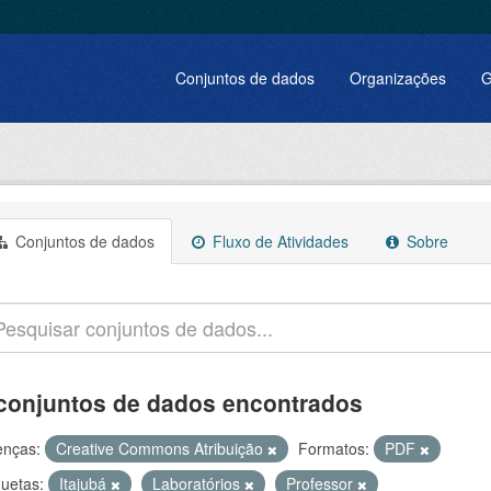
Conjuntos de dados
Organizações
G
Conjuntos de dados
Fluxo de Atividades
Sobre
conjuntos de dados encontrados
enças:
Creative Commons Atribuição
Formatos:
PDF
quetas:
Itajubá
Laboratórios
Professor