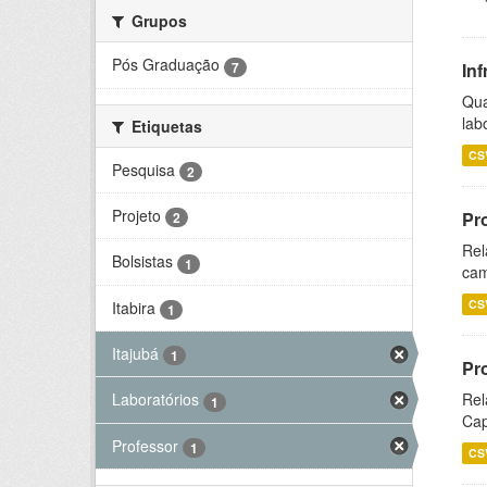
Grupos
Pós Graduação
7
Inf
Qua
lab
Etiquetas
CS
Pesquisa
2
Projeto
Pr
2
Rel
Bolsistas
1
cam
CS
Itabira
1
Itajubá
1
Pr
Rel
Laboratórios
1
Cap
Professor
1
CS