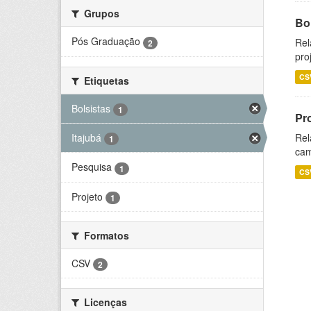
Grupos
Bol
Pós Graduação
Rel
2
pro
CS
Etiquetas
Bolsistas
1
Pr
Itajubá
Rel
1
cam
Pesquisa
1
CS
Projeto
1
Formatos
CSV
2
Licenças