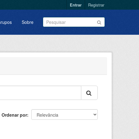
Entrar
Registrar
rupos
Sobre
Ordenar por