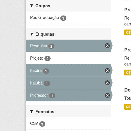
Grupos
Pr
Pós Graduação
Rel
3
cam
CS
Etiquetas
Pesquisa
2
Pr
Projeto
Rel
2
cam
Itabira
1
CS
Itajubá
1
Do
Professor
1
Tot
CS
Formatos
CSV
3