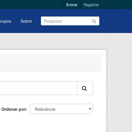
Entrar
Registrar
rupos
Sobre
Ordenar por