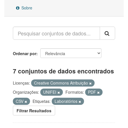
Sobre
Ordenar por
7 conjuntos de dados encontrados
Licenças:
Creative Commons Atribuição
Organizações:
UNIFEI
Formatos:
PDF
CSV
Etiquetas:
Laboratórios
Filtrar Resultados