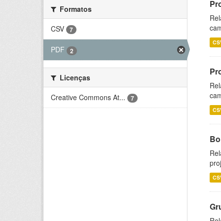
Pr
Formatos
Rel
cam
CSV
7
CS
PDF
2
Pr
Licenças
Rel
cam
Creative Commons At...
7
CS
Bol
Rel
pro
CS
Gr
Rel