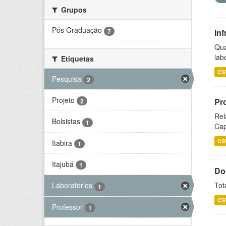
Grupos
Pós Graduação
7
Inf
Qua
lab
Etiquetas
CS
Pesquisa
2
Projeto
Pr
2
Rel
Bolsistas
1
Cap
CS
Itabira
1
Itajubá
1
Do
Tot
Laboratórios
1
CS
Professor
1