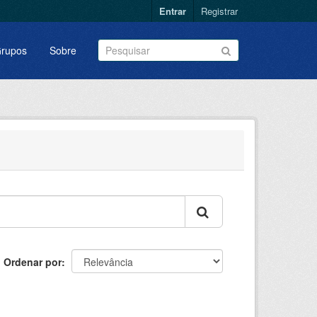
Entrar
Registrar
rupos
Sobre
Ordenar por