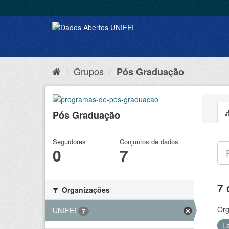
Grupos
Pós Graduação
Pós Graduação
Seguidores
Conjuntos de dados
0
7
7 
Organizações
Org
UNIFEI
7
L