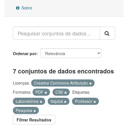
Sobre
Ordenar por
7 conjuntos de dados encontrados
Licenças:
Creative Commons Atribuição
Formatos:
PDF
CSV
Etiquetas:
Laboratórios
Itajubá
Professor
Pesquisa
Filtrar Resultados