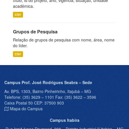
título, id do projeto, ano, vigência, situação, unidade
acadêmica.
CSV
Grupos de Pesquisa
Relação de grupos de pesquisa com nome, área, nome
do líder.
CSV
Campus Prof. José Rodrigues Seabra – Sede
Av. BPS, 1303, Bairro Pinheirinho, Itajubá – MG
Telefone: (35) 3629 – 1101 Fax: (35) 3622 – 3596
Caixa Postal 50 CEP: 37500 903
Mapa do Campus
Campus Itabira