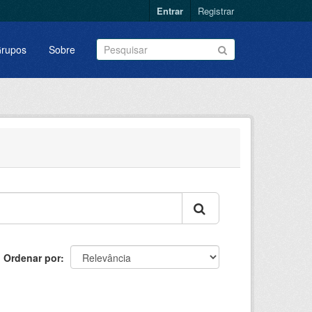
Entrar
Registrar
rupos
Sobre
Ordenar por