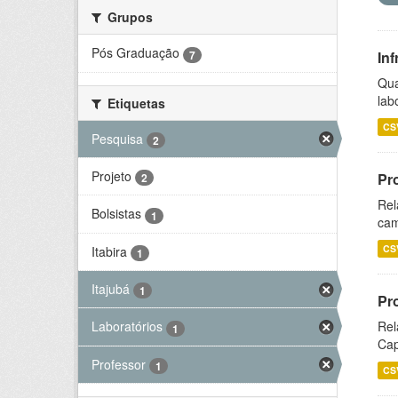
Grupos
Pós Graduação
7
Inf
Qua
lab
Etiquetas
CS
Pesquisa
2
Projeto
Pr
2
Rel
Bolsistas
1
cam
CS
Itabira
1
Itajubá
1
Pr
Rel
Laboratórios
1
Cap
Professor
1
CS