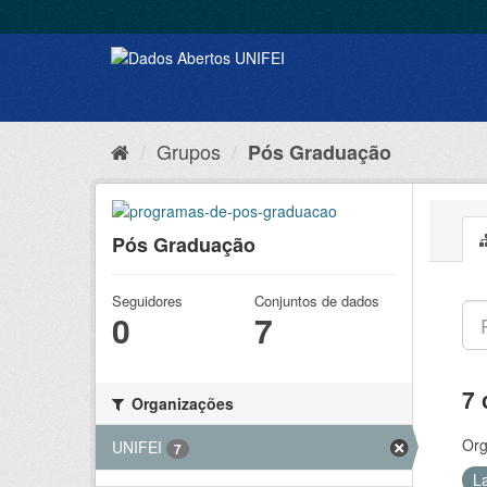
Grupos
Pós Graduação
Pós Graduação
Seguidores
Conjuntos de dados
0
7
7 
Organizações
Org
UNIFEI
7
L