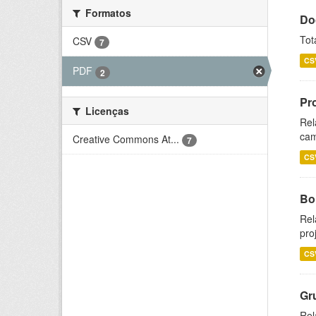
Formatos
Do
Tot
CSV
7
CS
PDF
2
Pr
Licenças
Rel
cam
Creative Commons At...
7
CS
Bol
Rel
pro
CS
Gr
Rel