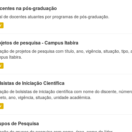
centes na pós-graduação
al de docentes atuantes por programas de pós-graduação.
V
ojetos de pesquisa - Campus Itabira
ação de projetos de pesquisa com título, ano, vigência, situação, tipo
pus Itabira.
V
sistas de Iniciação Científica
ação de bolsistas de iniciação científica com nome do discente, número 
jeto, ano, vigência, situação, unidade acadêmica.
V
upos de Pesquisa
ação de grupos de pesquisa com nome, área, nome do líder.