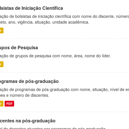
sistas de Iniciação Científica
ação de bolsistas de iniciação científica com nome do discente, número 
jeto, ano, vigência, situação, unidade acadêmica.
V
upos de Pesquisa
ação de grupos de pesquisa com nome, área, nome do líder.
V
ogramas de pós-graduação
ação de programas de pós-graduação com nome, situação, nível de ens
es e número de discentes.
V
PDF
centes na pós-graduação
al de docentes atuantes por programas de pós-graduação.