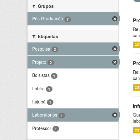
Grupos
Pós Graduação
7
Pr
Rel
cam
Etiquetas
CS
Pesquisa
2
Projeto
Pr
2
Rel
Bolsistas
1
cam
CS
Itabira
1
Itajubá
1
Inf
Qua
Laboratórios
1
lab
Professor
1
CS