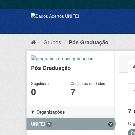
Grupos
Pós Graduação
Pós Graduação
Seguidores
Conjuntos de dados
0
7
7 
Organizações
Org
UNIFEI
7
P