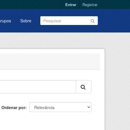
Entrar
Registrar
rupos
Sobre
Ordenar por