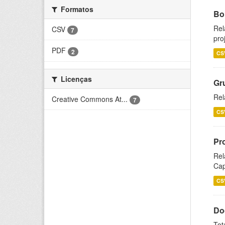
Formatos
Bol
Rel
CSV
7
pro
PDF
2
CS
Licenças
Gr
Rel
Creative Commons At...
7
CS
Pr
Rel
Cap
CS
Do
Tot