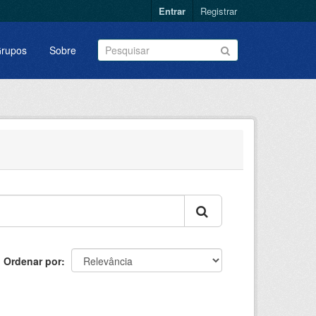
Entrar
Registrar
rupos
Sobre
Ordenar por