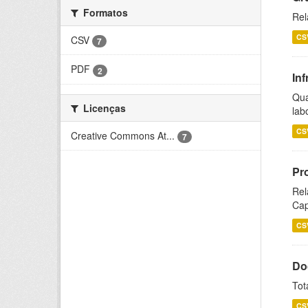
Formatos
Rel
CS
CSV
7
PDF
2
Inf
Qua
Licenças
lab
CS
Creative Commons At...
7
Pr
Rel
Cap
CS
Do
Tot
CS