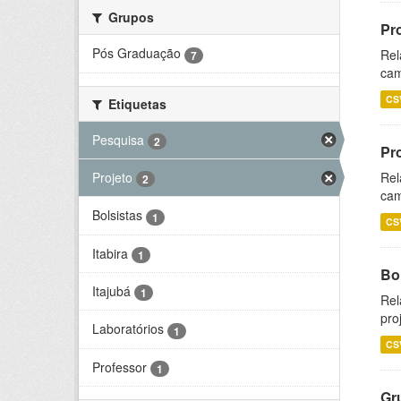
Grupos
Pr
Pós Graduação
Rel
7
cam
CS
Etiquetas
Pesquisa
2
Pr
Projeto
Rel
2
cam
Bolsistas
1
CS
Itabira
1
Bol
Itajubá
1
Rel
pro
Laboratórios
1
CS
Professor
1
Gr