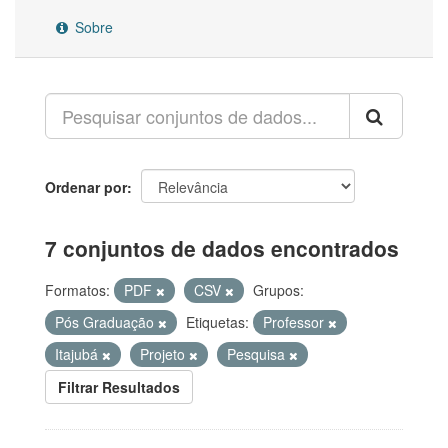
Sobre
Ordenar por
7 conjuntos de dados encontrados
Formatos:
PDF
CSV
Grupos:
Pós Graduação
Etiquetas:
Professor
Itajubá
Projeto
Pesquisa
Filtrar Resultados