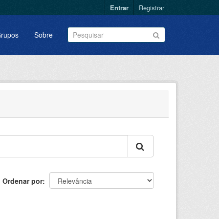
Entrar
Registrar
rupos
Sobre
Ordenar por