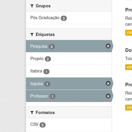
Grupos
Pr
Pós Graduação
Rel
3
cam
CS
Etiquetas
Pesquisa
2
Do
Projeto
Tot
2
CS
Itabira
1
Itajubá
Pr
1
Rel
Professor
1
cam
CS
Formatos
CSV
3