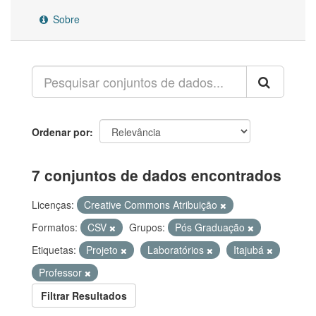
Sobre
Ordenar por
7 conjuntos de dados encontrados
Licenças:
Creative Commons Atribuição
Formatos:
CSV
Grupos:
Pós Graduação
Etiquetas:
Projeto
Laboratórios
Itajubá
Professor
Filtrar Resultados