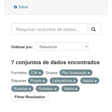
Sobre
Ordenar por
7 conjuntos de dados encontrados
Formatos:
CSV
Grupos:
Pós Graduação
Etiquetas:
Projeto
Laboratórios
Itajubá
Bolsistas
Professor
Itabira
Filtrar Resultados