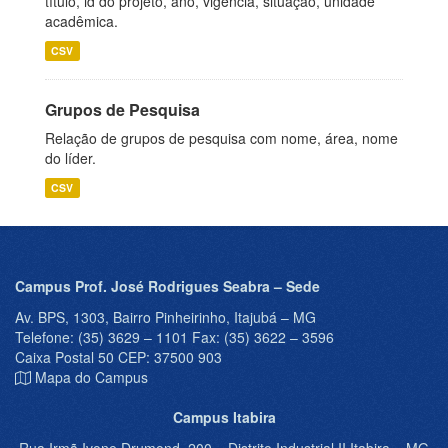
título, id do projeto, ano, vigência, situação, unidade
acadêmica.
CSV
Grupos de Pesquisa
Relação de grupos de pesquisa com nome, área, nome
do líder.
CSV
Campus Prof. José Rodrigues Seabra – Sede
Av. BPS, 1303, Bairro Pinheirinho, Itajubá – MG
Telefone: (35) 3629 – 1101 Fax: (35) 3622 – 3596
Caixa Postal 50 CEP: 37500 903
Mapa do Campus
Campus Itabira