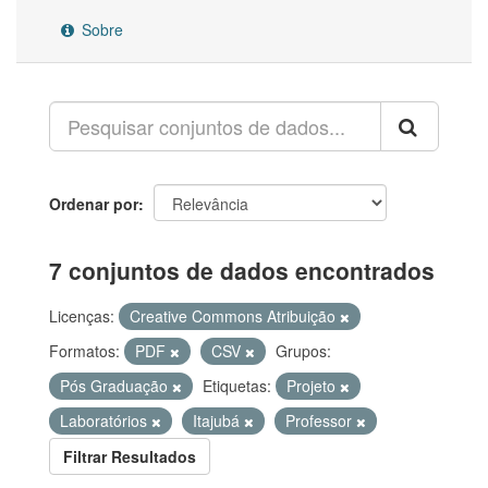
Sobre
Ordenar por
7 conjuntos de dados encontrados
Licenças:
Creative Commons Atribuição
Formatos:
PDF
CSV
Grupos:
Pós Graduação
Etiquetas:
Projeto
Laboratórios
Itajubá
Professor
Filtrar Resultados