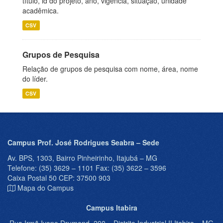
título, id do projeto, ano, vigência, situação, unidade
acadêmica.
CSV
Grupos de Pesquisa
Relação de grupos de pesquisa com nome, área, nome
do líder.
CSV
Campus Prof. José Rodrigues Seabra – Sede
Av. BPS, 1303, Bairro Pinheirinho, Itajubá – MG
Telefone: (35) 3629 – 1101 Fax: (35) 3622 – 3596
Caixa Postal 50 CEP: 37500 903
Mapa do Campus
Campus Itabira