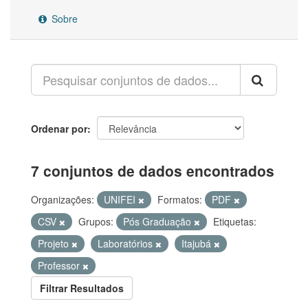
Sobre
Ordenar por
7 conjuntos de dados encontrados
Organizações:
UNIFEI
Formatos:
PDF
CSV
Grupos:
Pós Graduação
Etiquetas:
Projeto
Laboratórios
Itajubá
Professor
Filtrar Resultados