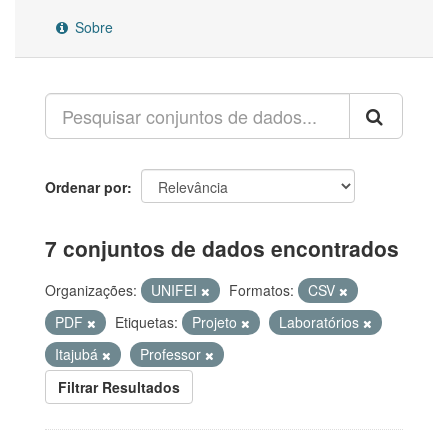
Sobre
Ordenar por
7 conjuntos de dados encontrados
Organizações:
UNIFEI
Formatos:
CSV
PDF
Etiquetas:
Projeto
Laboratórios
Itajubá
Professor
Filtrar Resultados