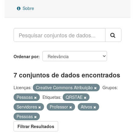
Sobre
Ordenar por
7 conjuntos de dados encontrados
Licenças:
Creative Commons Atribuição
Grupos:
Pessoas
Etiquetas:
QRSTAE
Servidores
Professor
Ativos
Pessoas
Filtrar Resultados