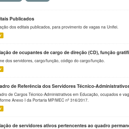
itais Publicados
ação dos editais publicados, para provimento de vagas na Unifei.
V
ação de ocupantes de cargo de direção (CD), função gratifi
e dos servidores, cargo/função, código do cargo/função.
V
adro de Referência dos Servidores Técnico-Administrati
dro de Cargos Técnico-Administrativos em Educação, ocupados e vagos 
forme Anexo I da Portaria MP/MEC nº 316/2017.
V
lação de servidores ativos pertencentes ao quadro permane