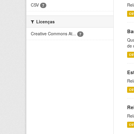
CSV
Rel
7
CS
Licenças
Ba
Creative Commons At...
7
Qua
de 
CS
Es
Rel
CS
Re
Rel
CS