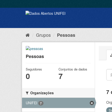
Grupos
Pessoas
Pessoas
Seguidores
Conjuntos de dados
0
7
7 
Organizações
Org
UNIFEI
7
S