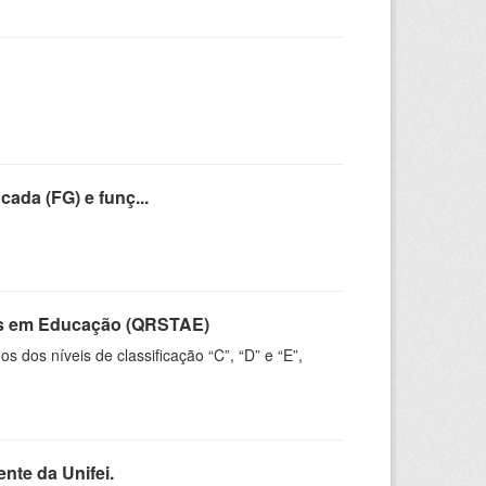
cada (FG) e funç...
vos em Educação (QRSTAE)
dos níveis de classificação “C”, “D” e “E”,
nte da Unifei.