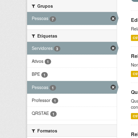
Grupos
Pessoas
7
Ed
Rel
Etiquetas
CS
Servidores
3
Rel
Ativos
1
Nom
BPE
CS
1
Pessoas
1
Qu
Professor
Qua
1
con
QRSTAE
1
CS
Formatos
Re