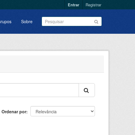
Entrar
Registrar
rupos
Sobre
Ordenar por