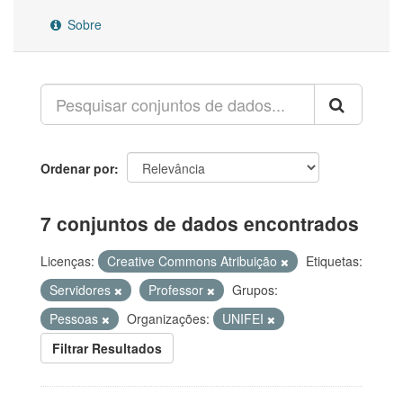
Sobre
Ordenar por
7 conjuntos de dados encontrados
Licenças:
Creative Commons Atribuição
Etiquetas:
Servidores
Professor
Grupos:
Pessoas
Organizações:
UNIFEI
Filtrar Resultados