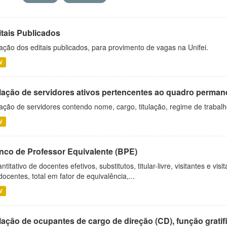
itais Publicados
ação dos editais publicados, para provimento de vagas na Unifei.
V
lação de servidores ativos pertencentes ao quadro permane
ação de servidores contendo nome, cargo, titulação, regime de trabal
V
nco de Professor Equivalente (BPE)
ntitativo de docentes efetivos, substitutos, titular-livre, visitantes e vi
docentes, total em fator de equivalência,...
V
ação de ocupantes de cargo de direção (CD), função gratifi