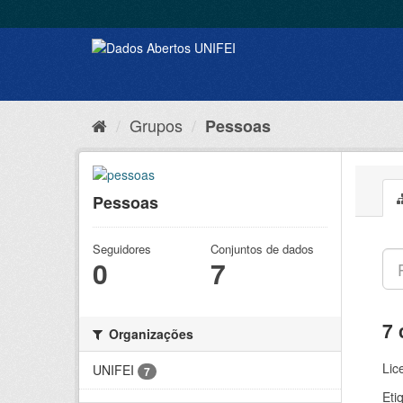
Grupos
Pessoas
Pessoas
Seguidores
Conjuntos de dados
0
7
7 
Organizações
Lic
UNIFEI
7
Eti