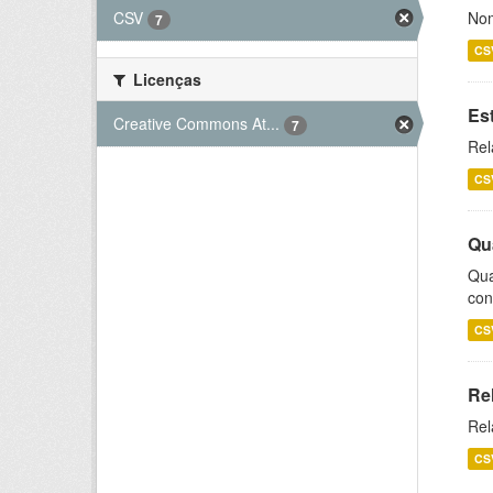
CSV
Nom
7
CS
Licenças
Es
Creative Commons At...
7
Rel
CS
Qu
Qua
con
CS
Re
Rel
CS