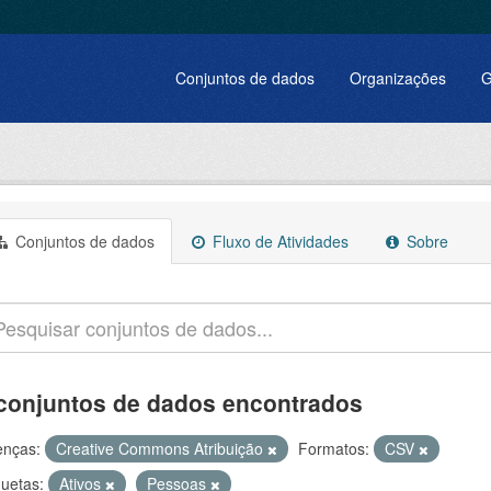
Conjuntos de dados
Organizações
G
Conjuntos de dados
Fluxo de Atividades
Sobre
conjuntos de dados encontrados
enças:
Creative Commons Atribuição
Formatos:
CSV
quetas:
Ativos
Pessoas