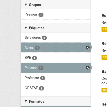
Grupos
Pessoas
7
Ed
Rel
Etiquetas
CS
Servidores
3
Re
Ativos
1
Rel
BPE
CS
1
Pessoas
1
Ba
Professor
Qua
1
de 
QRSTAE
1
CS
Formatos
Rel