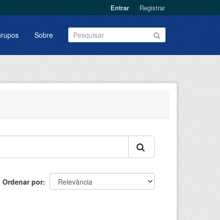
Entrar
Registrar
rupos
Sobre
Ordenar por