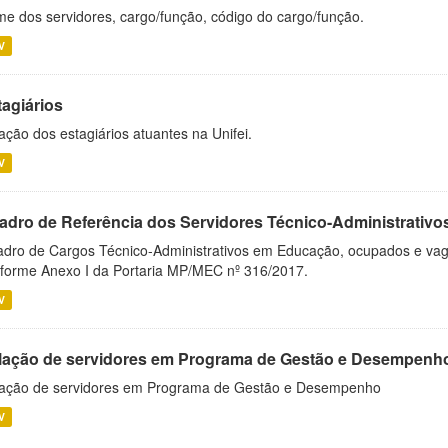
e dos servidores, cargo/função, código do cargo/função.
V
tagiários
ação dos estagiários atuantes na Unifei.
V
adro de Referência dos Servidores Técnico-Administrati
dro de Cargos Técnico-Administrativos em Educação, ocupados e vagos 
forme Anexo I da Portaria MP/MEC nº 316/2017.
V
lação de servidores em Programa de Gestão e Desempenh
ação de servidores em Programa de Gestão e Desempenho
V