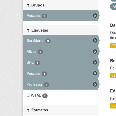
Grupos
A
Pessoas
7
Ba
Etiquetas
Qua
de 
Servidores
3
CS
Ativos
1
Re
BPE
1
Rel
Pessoas
1
CS
Professor
1
Ed
QRSTAE
1
Rel
CS
Formatos