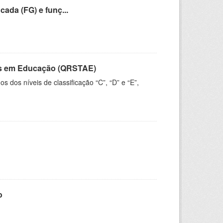
cada (FG) e funç...
vos em Educação (QRSTAE)
dos níveis de classificação “C”, “D” e “E”,
o