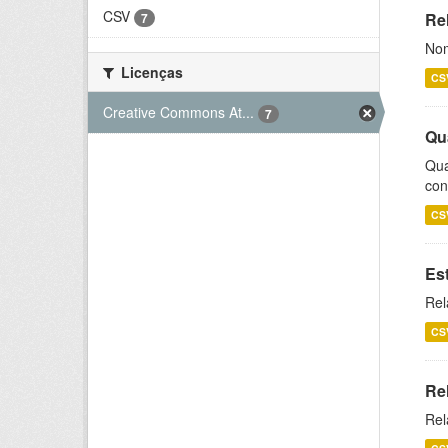
CSV
Rel
7
Nom
Licenças
CS
Creative Commons At...
7
Qu
Qua
con
CS
Es
Rel
CS
Re
Rel