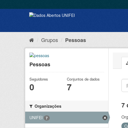
Grupos
Pessoas
Pessoas
Seguidores
Conjuntos de dados
0
7
7 
Organizações
Org
UNIFEI
7
C