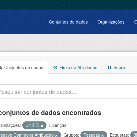
Conjuntos de dados
Organizações
G
Conjuntos de dados
Fluxo de Atividades
Sobre
conjuntos de dados encontrados
anizações:
UNIFEI
Licenças:
reative Commons Atribuição
Grupos:
Pessoas
Etiquetas:
B