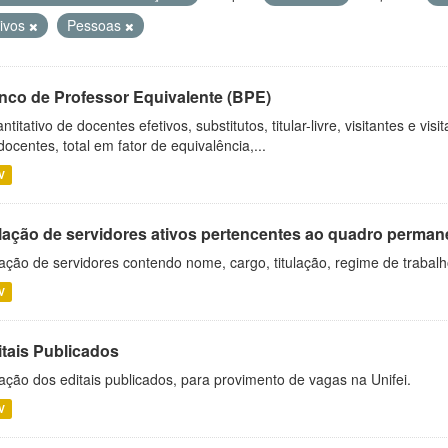
tivos
Pessoas
nco de Professor Equivalente (BPE)
ntitativo de docentes efetivos, substitutos, titular-livre, visitantes e vi
docentes, total em fator de equivalência,...
V
lação de servidores ativos pertencentes ao quadro permane
ação de servidores contendo nome, cargo, titulação, regime de trabal
V
itais Publicados
ação dos editais publicados, para provimento de vagas na Unifei.
V