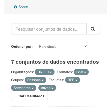
Sobre
Ordenar por
7 conjuntos de dados encontrados
Organizações:
UNIFEI
Formatos:
CSV
Grupos:
Pessoas
Etiquetas:
BPE
Servidores
Ativos
Filtrar Resultados