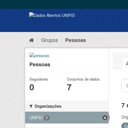
Grupos
Pessoas
Pessoas
Seguidores
Conjuntos de dados
0
7
7 
Organizações
Org
UNIFEI
7
C