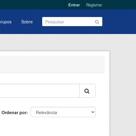
Entrar
Registrar
rupos
Sobre
Ordenar por