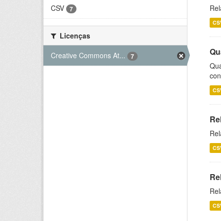
CSV
Rel
7
CS
Licenças
Qu
Creative Commons At...
7
Qua
con
CS
Re
Rel
CS
Re
Rel
CS