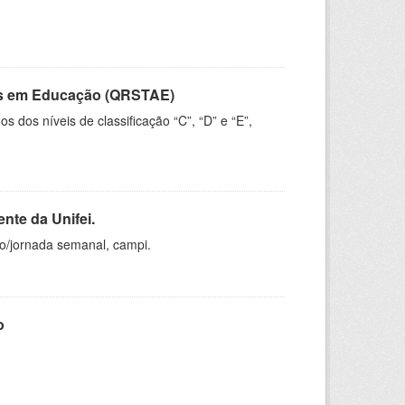
vos em Educação (QRSTAE)
dos níveis de classificação “C”, “D” e “E”,
nte da Unifei.
ho/jornada semanal, campi.
o