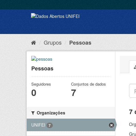
Grupos
Pessoas
Pessoas
Seguidores
Conjuntos de dados
0
7
7 
Organizações
Org
UNIFEI
7
Gru