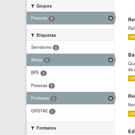
Grupos
Pessoas
7
Re
Rel
Etiquetas
CS
Servidores
3
Ba
Ativos
1
Qua
de 
BPE
1
CS
Pessoas
1
Rel
Professor
1
Nom
QRSTAE
1
CS
Formatos
Ed