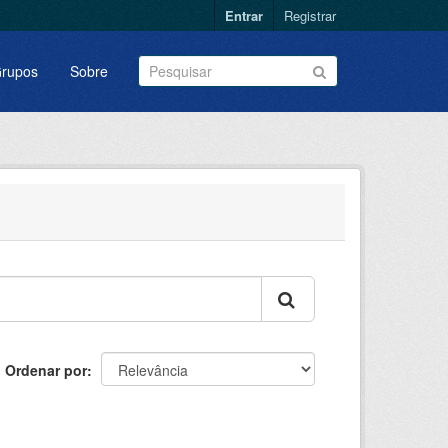
Entrar
Registrar
rupos
Sobre
Ordenar por