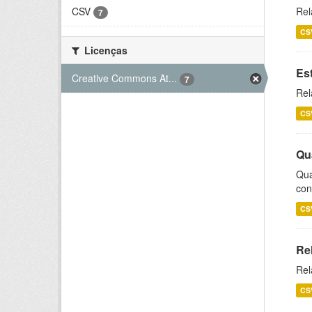
CSV
Rel
7
CS
Licenças
Es
Creative Commons At...
7
Rel
CS
Qu
Qua
con
CS
Re
Rel
CS