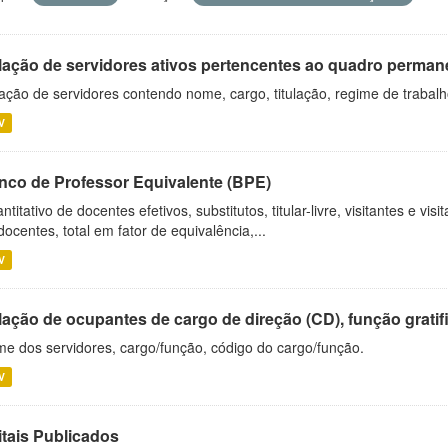
lação de servidores ativos pertencentes ao quadro permane
ação de servidores contendo nome, cargo, titulação, regime de trabal
V
nco de Professor Equivalente (BPE)
ntitativo de docentes efetivos, substitutos, titular-livre, visitantes e vi
docentes, total em fator de equivalência,...
V
ação de ocupantes de cargo de direção (CD), função gratifi
e dos servidores, cargo/função, código do cargo/função.
V
itais Publicados