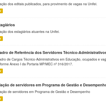
ação dos editais publicados, para provimento de vagas na Unifei.
V
tagiários
ação dos estagiários atuantes na Unifei.
V
adro de Referência dos Servidores Técnico-Administrati
dro de Cargos Técnico-Administrativos em Educação, ocupados e vagos 
forme Anexo I da Portaria MP/MEC nº 316/2017.
V
lação de servidores em Programa de Gestão e Desempenh
ação de servidores em Programa de Gestão e Desempenho
V