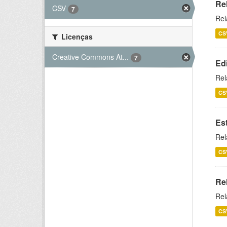
Re
CSV
7
Rel
CS
Licenças
Creative Commons At...
7
Ed
Rel
CS
Es
Rel
CS
Re
Rel
CS