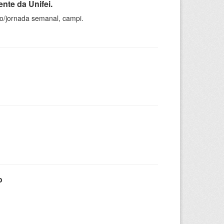
nte da Unifei.
ho/jornada semanal, campi.
o