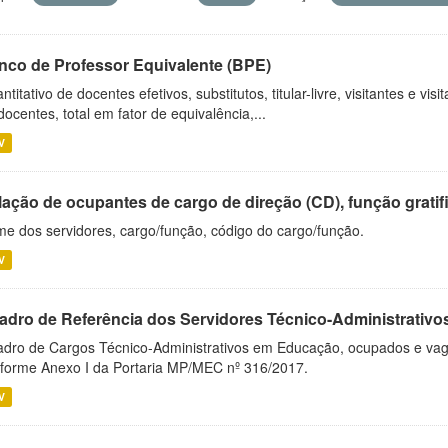
nco de Professor Equivalente (BPE)
ntitativo de docentes efetivos, substitutos, titular-livre, visitantes e vi
docentes, total em fator de equivalência,...
V
ação de ocupantes de cargo de direção (CD), função gratifi
e dos servidores, cargo/função, código do cargo/função.
V
adro de Referência dos Servidores Técnico-Administrati
dro de Cargos Técnico-Administrativos em Educação, ocupados e vagos 
forme Anexo I da Portaria MP/MEC nº 316/2017.
V