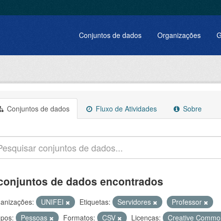
Conjuntos de dados
Organizações
G
Conjuntos de dados
Fluxo de Atividades
Sobre
conjuntos de dados encontrados
anizações:
UNIFEI
Etiquetas:
Servidores
Professor
pos:
Pessoas
Formatos:
CSV
Licenças:
Creative Common