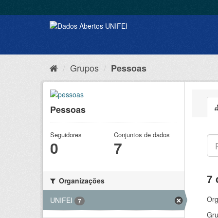
Grupos
Pessoas
Pessoas
Seguidores
Conjuntos de dados
0
7
7 
Organizações
Org
UNIFEI
7
Gru