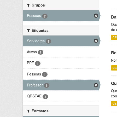
Grupos
Pessoas
7
Ba
Qua
de 
Etiquetas
CS
Servidores
3
Ativos
Rel
1
Nom
BPE
1
CS
Pessoas
1
Qu
Professor
1
Qua
con
QRSTAE
1
CS
Formatos