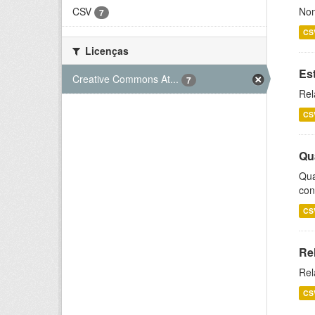
CSV
Nom
7
CS
Licenças
Es
Creative Commons At...
7
Rel
CS
Qu
Qua
con
CS
Re
Rel
CS