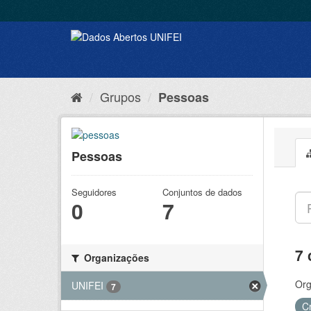
Grupos
Pessoas
Pessoas
Seguidores
Conjuntos de dados
0
7
7 
Organizações
Org
UNIFEI
7
C