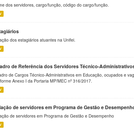
e dos servidores, cargo/função, código do cargo/função.
V
tagiários
ação dos estagiários atuantes na Unifei.
V
adro de Referência dos Servidores Técnico-Administrati
dro de Cargos Técnico-Administrativos em Educação, ocupados e vagos 
forme Anexo I da Portaria MP/MEC nº 316/2017.
V
lação de servidores em Programa de Gestão e Desempenh
ação de servidores em Programa de Gestão e Desempenho
V