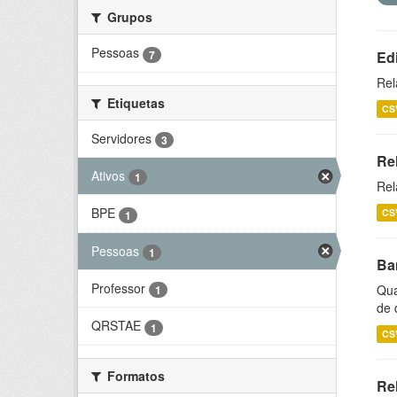
Grupos
Pessoas
7
Ed
Rel
Etiquetas
CS
Servidores
3
Re
Ativos
1
Rel
BPE
CS
1
Pessoas
1
Ba
Professor
Qua
1
de 
QRSTAE
1
CS
Formatos
Rel