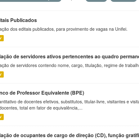
itais Publicados
ação dos editais publicados, para provimento de vagas na Unifei.
V
lação de servidores ativos pertencentes ao quadro permane
ação de servidores contendo nome, cargo, titulação, regime de trabal
V
nco de Professor Equivalente (BPE)
ntitativo de docentes efetivos, substitutos, titular-livre, visitantes e vi
docentes, total em fator de equivalência,...
V
ação de ocupantes de cargo de direção (CD), função gratifi