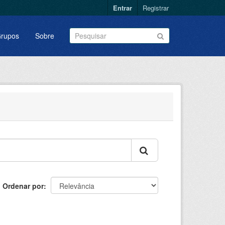
Entrar
Registrar
rupos
Sobre
Ordenar por