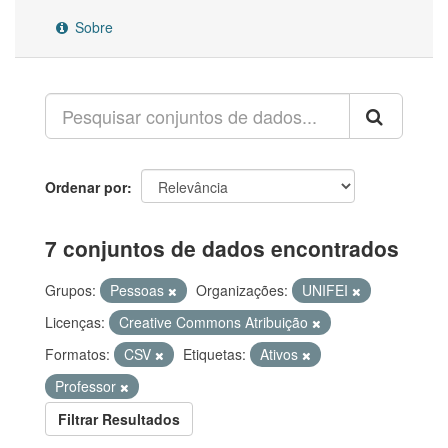
Sobre
Ordenar por
7 conjuntos de dados encontrados
Grupos:
Pessoas
Organizações:
UNIFEI
Licenças:
Creative Commons Atribuição
Formatos:
CSV
Etiquetas:
Ativos
Professor
Filtrar Resultados