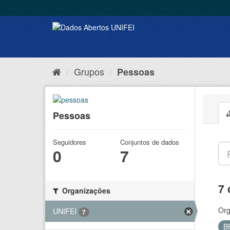
Grupos
Pessoas
Pessoas
Seguidores
Conjuntos de dados
0
7
7 
Organizações
Org
UNIFEI
7
B