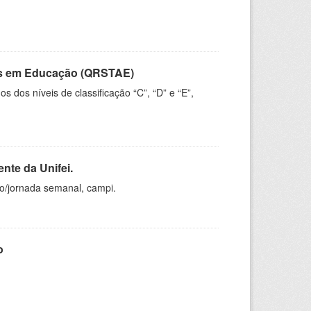
vos em Educação (QRSTAE)
dos níveis de classificação “C”, “D” e “E”,
nte da Unifei.
ho/jornada semanal, campi.
o