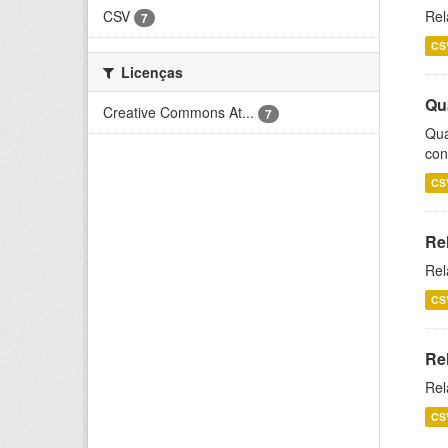
CSV
Rel
7
CS
Licenças
Qu
Creative Commons At...
7
Qua
con
CS
Re
Rel
CS
Re
Rel
CS