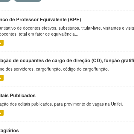
nco de Professor Equivalente (BPE)
ntitativo de docentes efetivos, substitutos, titular-livre, visitantes e vi
docentes, total em fator de equivalência,...
V
ação de ocupantes de cargo de direção (CD), função gratifi
e dos servidores, cargo/função, código do cargo/função.
V
itais Publicados
ação dos editais publicados, para provimento de vagas na Unifei.
V
tagiários