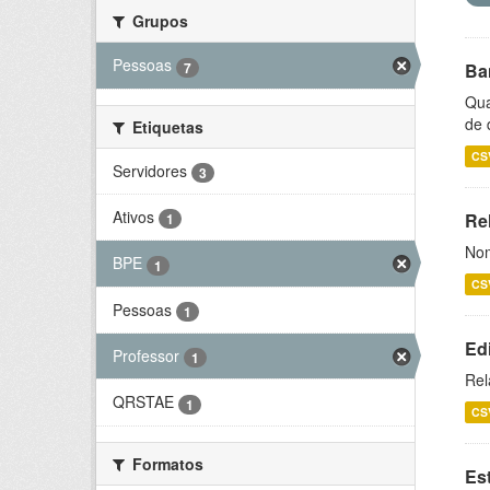
Grupos
Pessoas
7
Ba
Qua
de 
Etiquetas
CS
Servidores
3
Ativos
Rel
1
Nom
BPE
1
CS
Pessoas
1
Ed
Professor
1
Rel
QRSTAE
1
CS
Formatos
Es