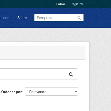
Entrar
Registrar
rupos
Sobre
Ordenar por