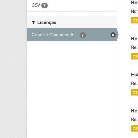
Rel
CSV
7
Nom
CS
Licenças
Creative Commons At...
7
Re
Rel
CS
Es
Rel
CS
Re
Rel
CS