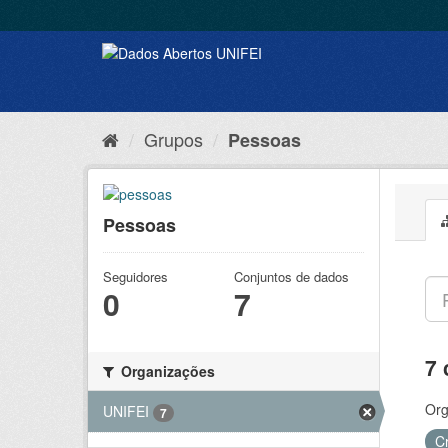
Grupos
Pessoas
Pessoas
Seguidores
Conjuntos de dados
0
7
7 
Organizações
Org
UNIFEI
7
C