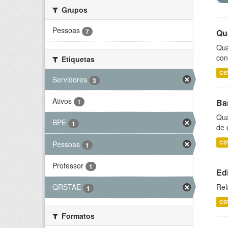
Grupos
Pessoas
7
Qu
Qua
con
Etiquetas
CS
Servidores
3
Ativos
Ba
1
Qua
BPE
1
de 
CS
Pessoas
1
Professor
1
Ed
Rel
QRSTAE
1
CS
Formatos