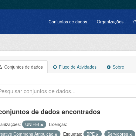
Conjuntos de dados
Organizações
G
Conjuntos de dados
Fluxo de Atividades
Sobre
conjuntos de dados encontrados
anizações:
UNIFEI
Licenças:
reative Commons Atribuição
Etiquetas:
BPE
Servidores