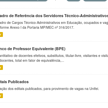
adro de Referência dos Servidores Técnico-Administrati
dro de Cargos Técnico-Administrativos em Educação, ocupados e vagos 
forme Anexo I da Portaria MP/MEC nº 316/2017.
V
nco de Professor Equivalente (BPE)
ntitativo de docentes efetivos, substitutos, titular-livre, visitantes e vi
docentes, total em fator de equivalência,...
V
itais Publicados
ação dos editais publicados, para provimento de vagas na Unifei.
V