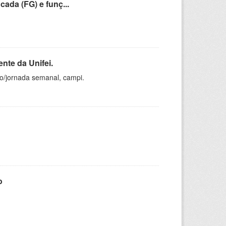
cada (FG) e funç...
nte da Unifei.
ho/jornada semanal, campi.
o