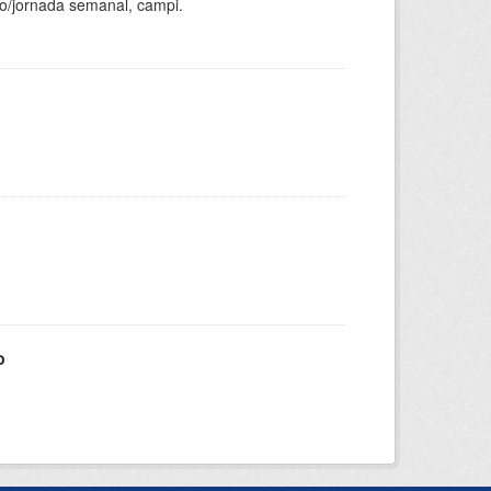
ho/jornada semanal, campi.
o