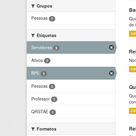
Grupos
Ba
Pessoas
Qua
7
de 
CS
Etiquetas
Servidores
3
Rel
Ativos
Nom
1
CS
BPE
1
Pessoas
Qu
1
Qua
Professor
1
con
CS
QRSTAE
1
Re
Formatos