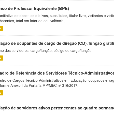
nco de Professor Equivalente (BPE)
ntitativo de docentes efetivos, substitutos, titular-livre, visitantes e vi
docentes, total em fator de equivalência,...
V
ação de ocupantes de cargo de direção (CD), função gratifi
e dos servidores, cargo/função, código do cargo/função.
V
adro de Referência dos Servidores Técnico-Administrati
dro de Cargos Técnico-Administrativos em Educação, ocupados e vagos 
forme Anexo I da Portaria MP/MEC nº 316/2017.
V
lação de servidores ativos pertencentes ao quadro permane