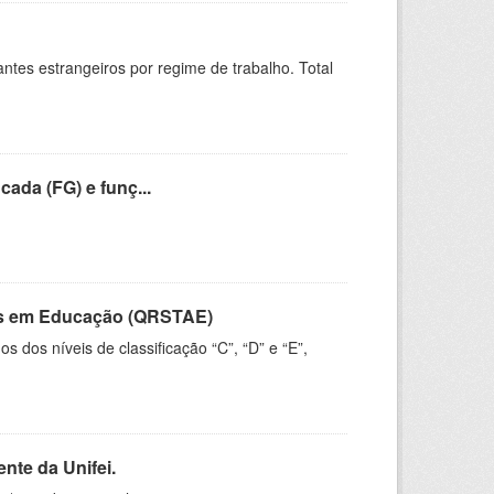
sitantes estrangeiros por regime de trabalho. Total
cada (FG) e funç...
vos em Educação (QRSTAE)
dos níveis de classificação “C”, “D” e “E”,
nte da Unifei.