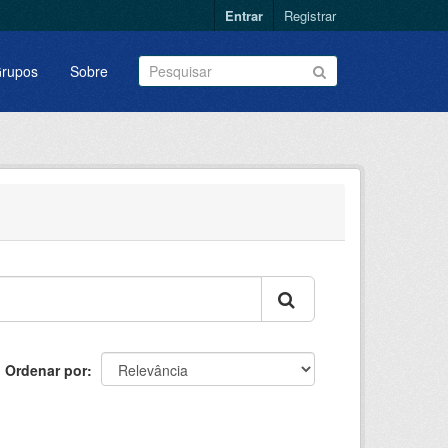
Entrar
Registrar
rupos
Sobre
Ordenar por