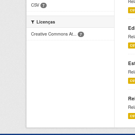
Rel
CSV
7
CS
Licenças
Ed
Creative Commons At...
7
Rel
CS
Es
Rel
CS
Re
Rel
CS