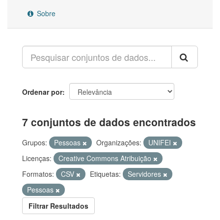
Sobre
Ordenar por
7 conjuntos de dados encontrados
Grupos:
Pessoas
Organizações:
UNIFEI
Licenças:
Creative Commons Atribuição
Formatos:
CSV
Etiquetas:
Servidores
Pessoas
Filtrar Resultados