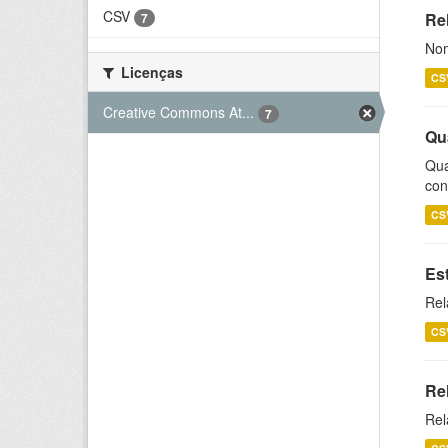
CSV
Rel
7
Nom
Licenças
CS
Creative Commons At...
7
Qu
Qua
con
CS
Es
Rel
CS
Re
Rel