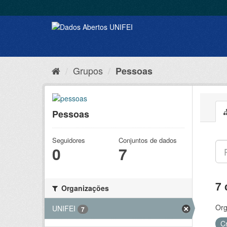
Grupos
Pessoas
Pessoas
Seguidores
Conjuntos de dados
0
7
7 
Organizações
Org
UNIFEI
7
C