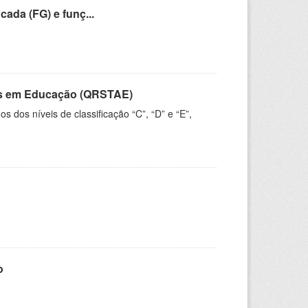
cada (FG) e funç...
vos em Educação (QRSTAE)
dos níveis de classificação “C”, “D” e “E”,
o