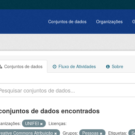
Conjuntos de dados
Organizações
G
Conjuntos de dados
Fluxo de Atividades
Sobre
conjuntos de dados encontrados
anizações:
UNIFEI
Licenças:
reative Commons Atribuição
Grupos:
Pessoas
Etiquetas:
S