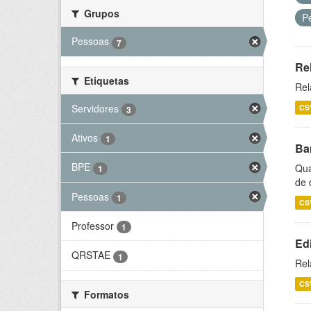
Grupos
P
Pessoas
7
Re
Etiquetas
Rel
Servidores
CS
3
Ativos
1
Ba
BPE
Qua
1
de 
Pessoas
1
CS
Professor
1
Ed
QRSTAE
1
Rel
CS
Formatos