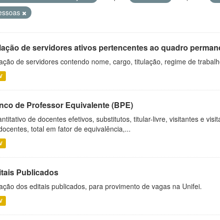
essoas
lação de servidores ativos pertencentes ao quadro permane
ação de servidores contendo nome, cargo, titulação, regime de trabal
V
nco de Professor Equivalente (BPE)
ntitativo de docentes efetivos, substitutos, titular-livre, visitantes e vi
docentes, total em fator de equivalência,...
V
itais Publicados
ação dos editais publicados, para provimento de vagas na Unifei.
V