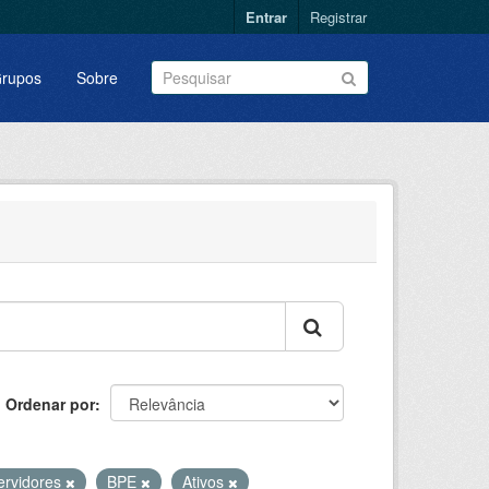
Entrar
Registrar
rupos
Sobre
Ordenar por
ervidores
BPE
Ativos