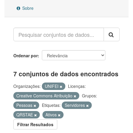
Sobre
Ordenar por
7 conjuntos de dados encontrados
Organizações:
UNIFEI
Licenças:
Creative Commons Atribuição
Grupos:
Pessoas
Etiquetas:
Servidores
QRSTAE
Ativos
Filtrar Resultados