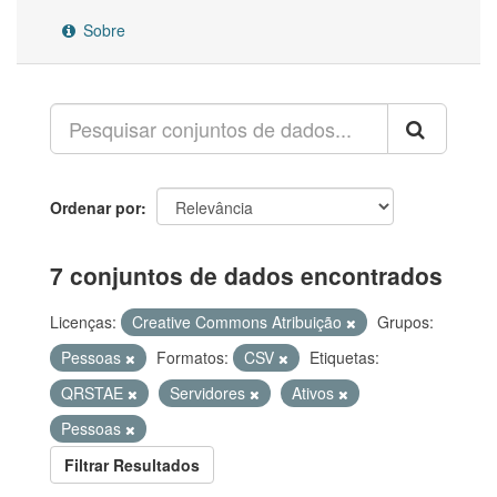
Sobre
Ordenar por
7 conjuntos de dados encontrados
Licenças:
Creative Commons Atribuição
Grupos:
Pessoas
Formatos:
CSV
Etiquetas:
QRSTAE
Servidores
Ativos
Pessoas
Filtrar Resultados