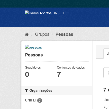
Grupos
Pessoas
Pessoas
Seguidores
Conjuntos de dados
0
7
7 
Organizações
Lic
UNIFEI
7
For