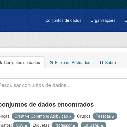
Conjuntos de dados
Organizações
G
Conjuntos de dados
Fluxo de Atividades
Sobre
conjuntos de dados encontrados
enças:
Creative Commons Atribuição
Grupos:
Pessoas
matos:
CSV
Etiquetas:
Professor
QRSTAE