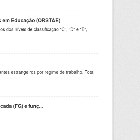
vos em Educação (QRSTAE)
dos níveis de classificação “C”, “D” e “E”,
sitantes estrangeiros por regime de trabalho. Total
cada (FG) e funç...