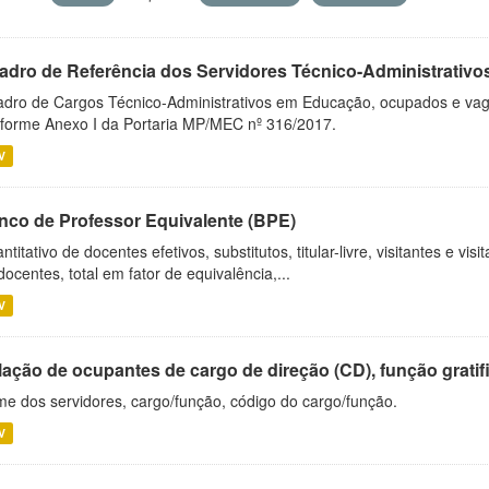
adro de Referência dos Servidores Técnico-Administrati
dro de Cargos Técnico-Administrativos em Educação, ocupados e vagos 
forme Anexo I da Portaria MP/MEC nº 316/2017.
V
nco de Professor Equivalente (BPE)
ntitativo de docentes efetivos, substitutos, titular-livre, visitantes e vi
docentes, total em fator de equivalência,...
V
ação de ocupantes de cargo de direção (CD), função gratifi
e dos servidores, cargo/função, código do cargo/função.
V