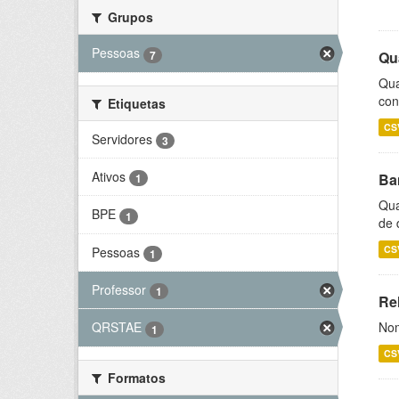
Grupos
Pessoas
7
Qu
Qua
con
Etiquetas
CS
Servidores
3
Ativos
Ba
1
Qua
BPE
1
de 
CS
Pessoas
1
Professor
1
Rel
Nom
QRSTAE
1
CS
Formatos