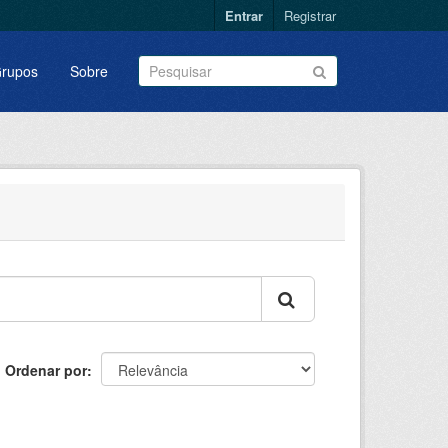
Entrar
Registrar
rupos
Sobre
Ordenar por