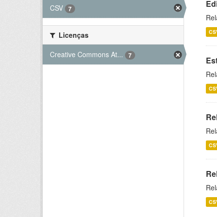
Ed
CSV
7
Rel
CS
Licenças
Creative Commons At...
7
Es
Rel
CS
Re
Rel
CS
Re
Rel
CS