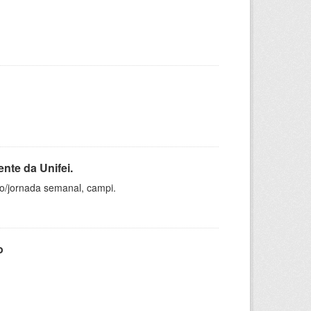
nte da Unifei.
ho/jornada semanal, campi.
o