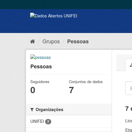
Grupos
Pessoas
Pessoas
Seguidores
Conjuntos de dados
0
7
7 
Organizações
Lic
UNIFEI
7
Eti