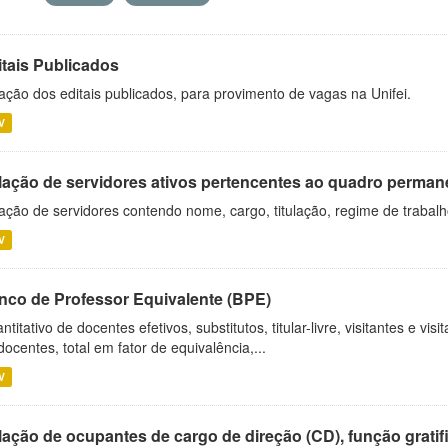
itais Publicados
ação dos editais publicados, para provimento de vagas na Unifei.
V
lação de servidores ativos pertencentes ao quadro permane
ação de servidores contendo nome, cargo, titulação, regime de trabal
V
nco de Professor Equivalente (BPE)
ntitativo de docentes efetivos, substitutos, titular-livre, visitantes e vi
docentes, total em fator de equivalência,...
V
ação de ocupantes de cargo de direção (CD), função gratifi