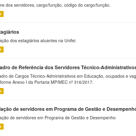
e dos servidores, cargo/função, código do cargo/função.
V
tagiários
ação dos estagiários atuantes na Unifei.
V
adro de Referência dos Servidores Técnico-Administrati
dro de Cargos Técnico-Administrativos em Educação, ocupados e vagos 
forme Anexo I da Portaria MP/MEC nº 316/2017.
V
lação de servidores em Programa de Gestão e Desempenh
ação de servidores em Programa de Gestão e Desempenho
V