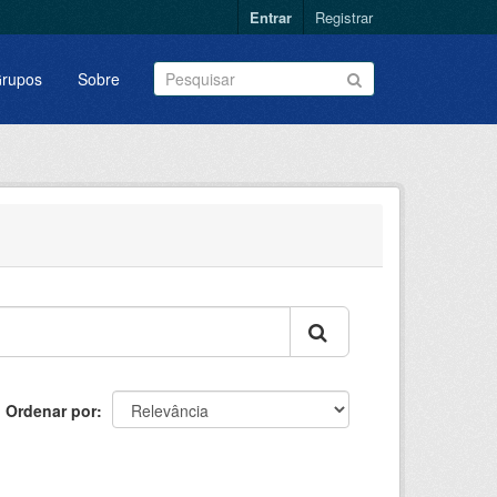
Entrar
Registrar
rupos
Sobre
Ordenar por