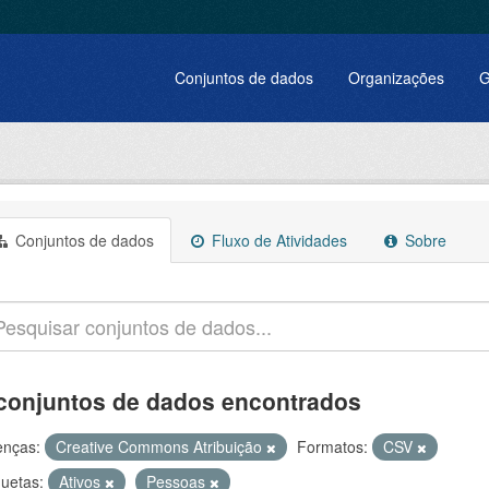
Conjuntos de dados
Organizações
G
Conjuntos de dados
Fluxo de Atividades
Sobre
conjuntos de dados encontrados
enças:
Creative Commons Atribuição
Formatos:
CSV
quetas:
Ativos
Pessoas