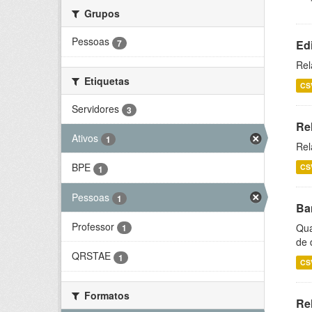
Grupos
Pessoas
7
Ed
Rel
Etiquetas
CS
Servidores
3
Re
Ativos
1
Rel
BPE
CS
1
Pessoas
1
Ba
Professor
Qua
1
de 
QRSTAE
1
CS
Formatos
Rel