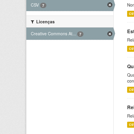
CSV
Nom
7
CS
Licenças
Es
Creative Commons At...
7
Rel
CS
Qu
Qua
con
CS
Re
Rel
CS