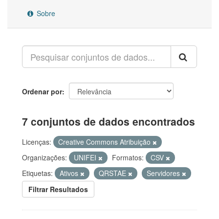
Sobre
Ordenar por
7 conjuntos de dados encontrados
Licenças:
Creative Commons Atribuição
Organizações:
UNIFEI
Formatos:
CSV
Etiquetas:
Ativos
QRSTAE
Servidores
Filtrar Resultados