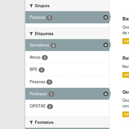
Grupos
Pessoas
7
Ba
Qua
de 
Etiquetas
CS
Servidores
3
Ativos
Rel
1
Nom
BPE
1
CS
Pessoas
1
Qu
Professor
1
Qua
con
QRSTAE
1
CS
Formatos