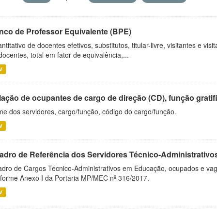
nco de Professor Equivalente (BPE)
ntitativo de docentes efetivos, substitutos, titular-livre, visitantes e vi
docentes, total em fator de equivalência,...
V
ação de ocupantes de cargo de direção (CD), função gratifi
e dos servidores, cargo/função, código do cargo/função.
V
adro de Referência dos Servidores Técnico-Administrati
dro de Cargos Técnico-Administrativos em Educação, ocupados e vagos 
forme Anexo I da Portaria MP/MEC nº 316/2017.
V