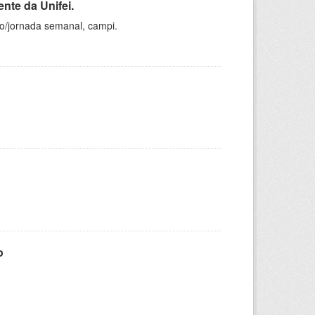
nte da Unifei.
ho/jornada semanal, campi.
o