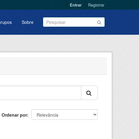
Entrar
Registrar
rupos
Sobre
Ordenar por