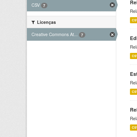
Re
CSV
7
Rel
CS
Licenças
Creative Commons At...
7
Ed
Rel
CS
Es
Rel
CS
Re
Rel
CS