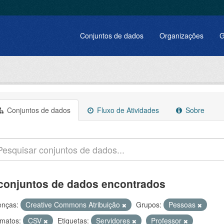
Conjuntos de dados
Organizações
G
Conjuntos de dados
Fluxo de Atividades
Sobre
conjuntos de dados encontrados
enças:
Creative Commons Atribuição
Grupos:
Pessoas
matos:
CSV
Etiquetas:
Servidores
Professor