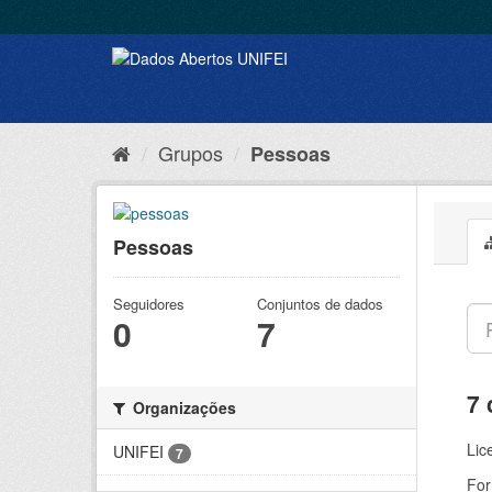
Grupos
Pessoas
Pessoas
Seguidores
Conjuntos de dados
0
7
7 
Organizações
Lic
UNIFEI
7
For