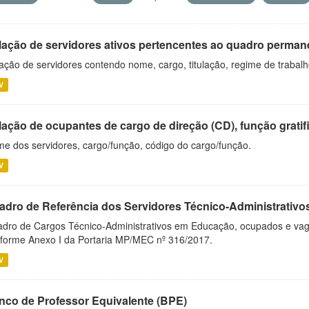
lação de servidores ativos pertencentes ao quadro permane
ação de servidores contendo nome, cargo, titulação, regime de trabal
V
ação de ocupantes de cargo de direção (CD), função gratifi
e dos servidores, cargo/função, código do cargo/função.
V
adro de Referência dos Servidores Técnico-Administrati
dro de Cargos Técnico-Administrativos em Educação, ocupados e vagos 
forme Anexo I da Portaria MP/MEC nº 316/2017.
V
nco de Professor Equivalente (BPE)