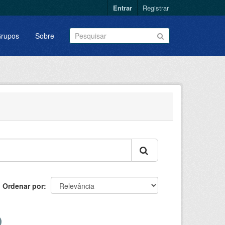
Entrar
Registrar
rupos
Sobre
Ordenar por