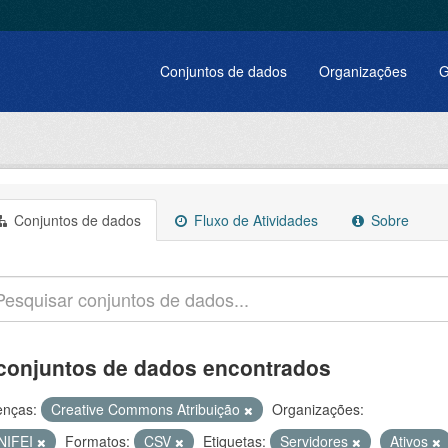
Conjuntos de dados
Organizações
G
Conjuntos de dados
Fluxo de Atividades
Sobre
conjuntos de dados encontrados
enças:
Creative Commons Atribuição
Organizações:
NIFEI
Formatos:
CSV
Etiquetas:
Servidores
Ativos