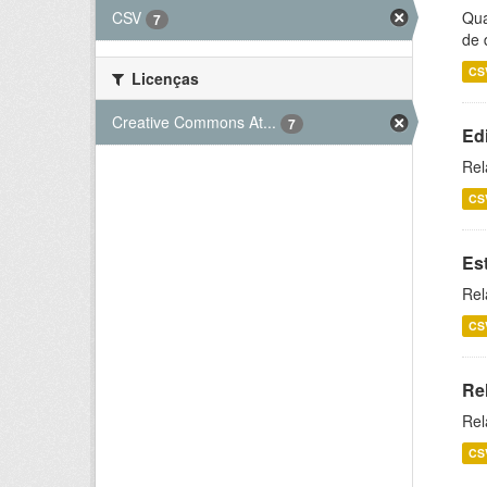
CSV
Qua
7
de 
CS
Licenças
Creative Commons At...
7
Ed
Rel
CS
Es
Rel
CS
Re
Rel
CS