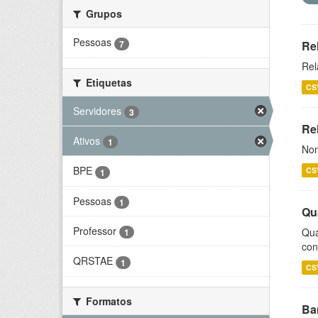
Grupos
Pessoas
7
Re
Rel
Etiquetas
CS
Servidores
3
Rel
Ativos
1
Nom
BPE
CS
1
Pessoas
1
Qu
Professor
Qua
1
con
QRSTAE
1
CS
Formatos
Ba