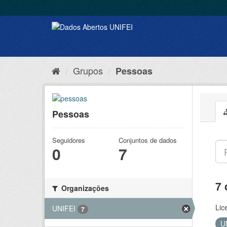
Grupos
Pessoas
Pessoas
Seguidores
Conjuntos de dados
0
7
7 
Organizações
Lic
UNIFEI
7
U