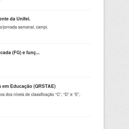
nte da Unifei.
ho/jornada semanal, campi.
cada (FG) e funç...
vos em Educação (QRSTAE)
dos níveis de classificação “C”, “D” e “E”,