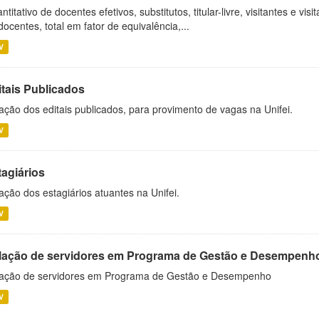
ntitativo de docentes efetivos, substitutos, titular-livre, visitantes e vi
docentes, total em fator de equivalência,...
V
itais Publicados
ação dos editais publicados, para provimento de vagas na Unifei.
V
tagiários
ação dos estagiários atuantes na Unifei.
V
lação de servidores em Programa de Gestão e Desempenh
ação de servidores em Programa de Gestão e Desempenho
V