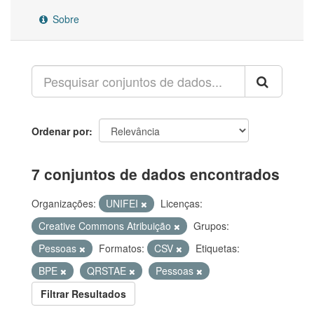
Sobre
Ordenar por
7 conjuntos de dados encontrados
Organizações:
UNIFEI
Licenças:
Creative Commons Atribuição
Grupos:
Pessoas
Formatos:
CSV
Etiquetas:
BPE
QRSTAE
Pessoas
Filtrar Resultados