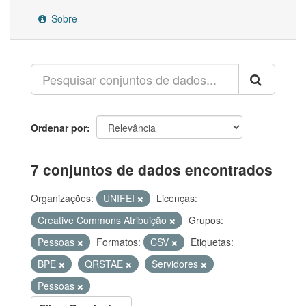
Sobre
Ordenar por
7 conjuntos de dados encontrados
Organizações:
UNIFEI
Licenças:
Creative Commons Atribuição
Grupos:
Pessoas
Formatos:
CSV
Etiquetas:
BPE
QRSTAE
Servidores
Pessoas