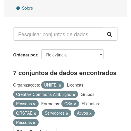
Sobre
Ordenar por
7 conjuntos de dados encontrados
Organizações:
UNIFEI
Licenças:
Creative Commons Atribuição
Grupos:
Pessoas
Formatos:
CSV
Etiquetas:
QRSTAE
Servidores
Ativos
Pessoas