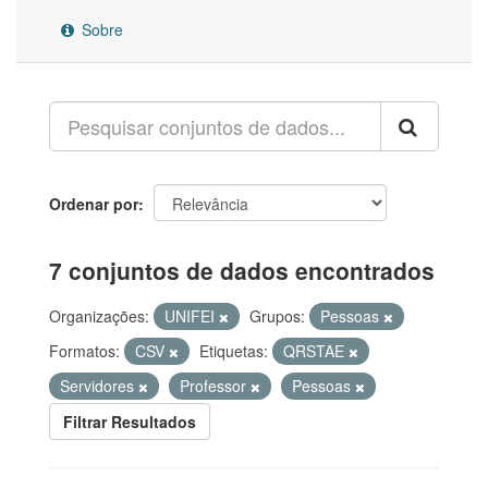
Sobre
Ordenar por
7 conjuntos de dados encontrados
Organizações:
UNIFEI
Grupos:
Pessoas
Formatos:
CSV
Etiquetas:
QRSTAE
Servidores
Professor
Pessoas
Filtrar Resultados