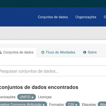
Conjuntos de dados
Organizações
G
Conjuntos de dados
Fluxo de Atividades
Sobre
conjuntos de dados encontrados
anizações:
UNIFEI
Licenças:
reative Commons Atribuição
Formatos:
CSV
Etiquetas:
Ati