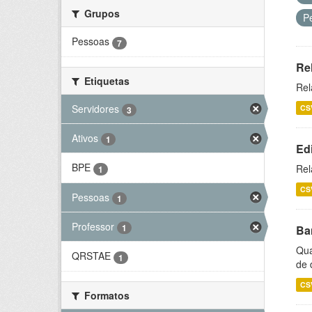
Grupos
P
Pessoas
7
Re
Etiquetas
Rel
Servidores
CS
3
Ativos
1
Ed
BPE
Rel
1
CS
Pessoas
1
Professor
1
Ba
Qua
QRSTAE
1
de 
CS
Formatos