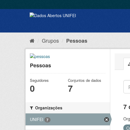
Grupos
Pessoas
Pessoas
Seguidores
Conjuntos de dados
0
7
7 
Organizações
Org
UNIFEI
7
C