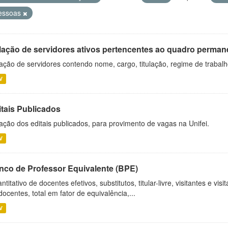
essoas
lação de servidores ativos pertencentes ao quadro permane
ação de servidores contendo nome, cargo, titulação, regime de trabal
V
itais Publicados
ação dos editais publicados, para provimento de vagas na Unifei.
V
nco de Professor Equivalente (BPE)
ntitativo de docentes efetivos, substitutos, titular-livre, visitantes e vi
docentes, total em fator de equivalência,...
V