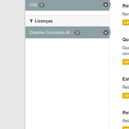
CSV
Rel
7
Nom
Licenças
CS
Creative Commons At...
7
Qu
Qua
con
CS
Es
Rel
CS
Re
Rel