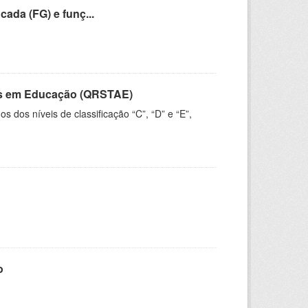
cada (FG) e funç...
vos em Educação (QRSTAE)
dos níveis de classificação “C”, “D” e “E”,
o