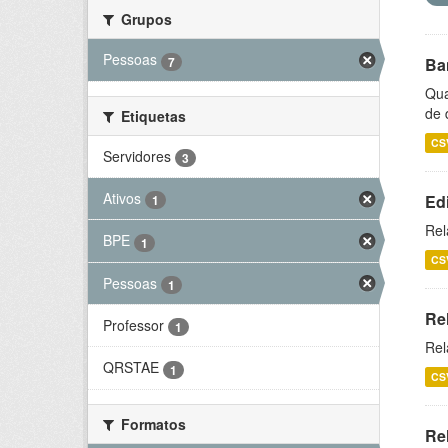
Grupos
Pessoas
7
Ba
Qua
de 
Etiquetas
CS
Servidores
3
Ativos
Ed
1
Rel
BPE
1
CS
Pessoas
1
Re
Professor
1
Rel
QRSTAE
1
CS
Formatos
Rel