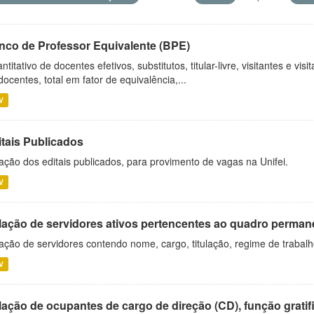
nco de Professor Equivalente (BPE)
ntitativo de docentes efetivos, substitutos, titular-livre, visitantes e vi
docentes, total em fator de equivalência,...
V
itais Publicados
ação dos editais publicados, para provimento de vagas na Unifei.
V
lação de servidores ativos pertencentes ao quadro permane
ação de servidores contendo nome, cargo, titulação, regime de trabal
V
ação de ocupantes de cargo de direção (CD), função gratifi