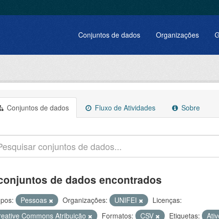
Conjuntos de dados
Organizações
G
Conjuntos de dados
Fluxo de Atividades
Sobre
conjuntos de dados encontrados
pos:
Pessoas
Organizações:
UNIFEI
Licenças:
reative Commons Atribuição
Formatos:
CSV
Etiquetas:
Ati