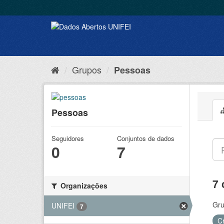
Grupos
Pessoas
Pessoas
Seguidores
Conjuntos de dados
0
7
7 
Organizações
Gru
UNIFEI
7
C