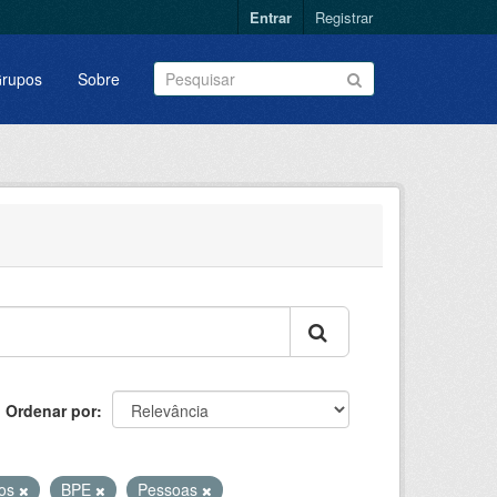
Entrar
Registrar
rupos
Sobre
Ordenar por
vos
BPE
Pessoas