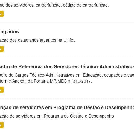
e dos servidores, cargo/função, código do cargo/função.
V
tagiários
ação dos estagiários atuantes na Unifei.
V
adro de Referência dos Servidores Técnico-Administrati
dro de Cargos Técnico-Administrativos em Educação, ocupados e vagos 
forme Anexo I da Portaria MP/MEC nº 316/2017.
V
lação de servidores em Programa de Gestão e Desempenh
ação de servidores em Programa de Gestão e Desempenho
V