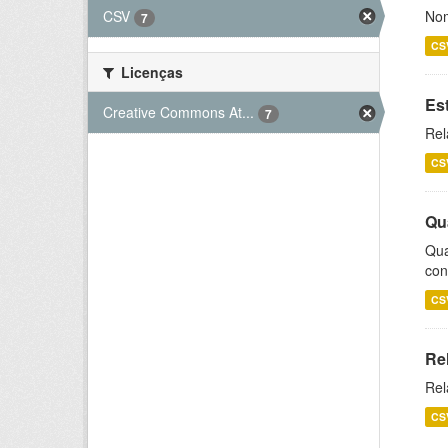
CSV
Nom
7
CS
Licenças
Es
Creative Commons At...
7
Rel
CS
Qu
Qua
con
CS
Re
Rel
CS