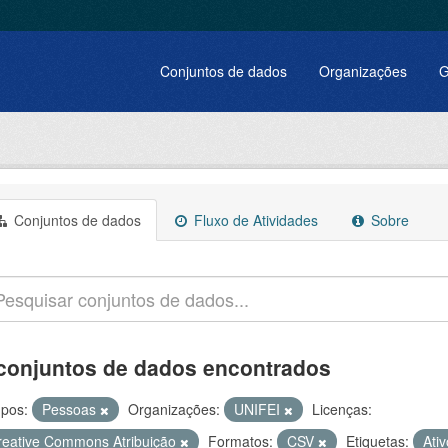
Conjuntos de dados
Organizações
G
Conjuntos de dados
Fluxo de Atividades
Sobre
conjuntos de dados encontrados
pos:
Pessoas
Organizações:
UNIFEI
Licenças:
reative Commons Atribuição
Formatos:
CSV
Etiquetas:
Ati