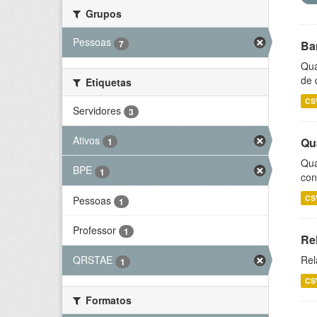
Grupos
Pessoas
7
Ba
Qua
de 
Etiquetas
CS
Servidores
3
Ativos
Qu
1
Qua
BPE
1
con
CS
Pessoas
1
Professor
1
Re
Rel
QRSTAE
1
CS
Formatos