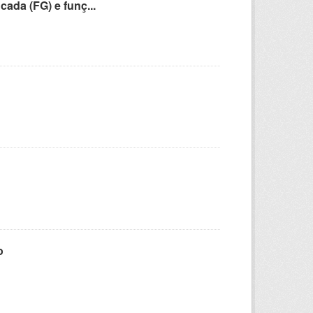
cada (FG) e funç...
o