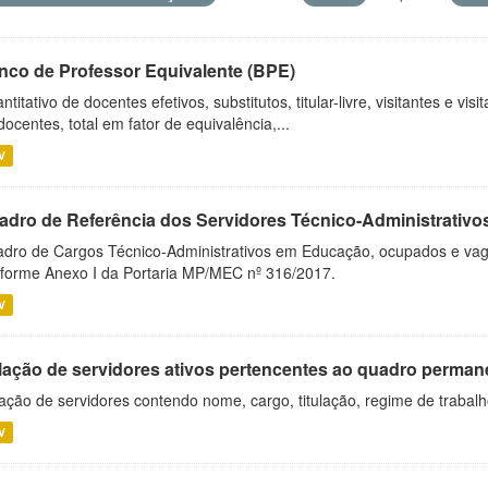
nco de Professor Equivalente (BPE)
ntitativo de docentes efetivos, substitutos, titular-livre, visitantes e vi
docentes, total em fator de equivalência,...
V
adro de Referência dos Servidores Técnico-Administrati
dro de Cargos Técnico-Administrativos em Educação, ocupados e vagos 
forme Anexo I da Portaria MP/MEC nº 316/2017.
V
lação de servidores ativos pertencentes ao quadro permane
ação de servidores contendo nome, cargo, titulação, regime de trabal
V