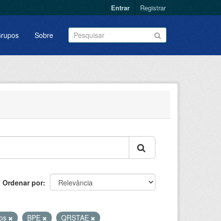
Entrar
Registrar
rupos
Sobre
Ordenar por
vos
BPE
QRSTAE