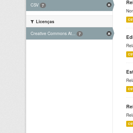
Rel
CSV
7
Nom
CS
Licenças
Creative Commons At...
7
Ed
Rel
CS
Es
Rel
CS
Re
Rel
CS