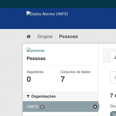
Grupos
Pessoas
Pessoas
Seguidores
Conjuntos de dados
0
7
7 
Organizações
Gru
UNIFEI
7
C