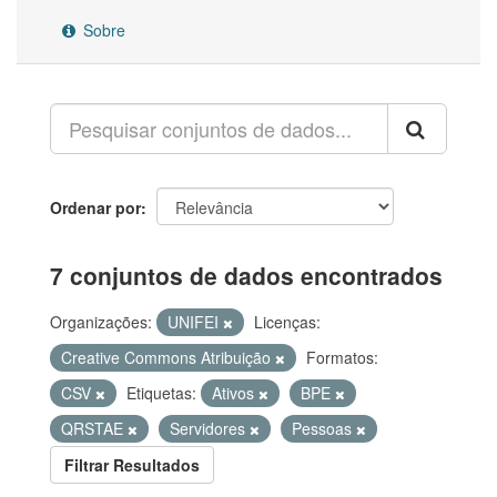
Sobre
Ordenar por
7 conjuntos de dados encontrados
Organizações:
UNIFEI
Licenças:
Creative Commons Atribuição
Formatos:
CSV
Etiquetas:
Ativos
BPE
QRSTAE
Servidores
Pessoas
Filtrar Resultados