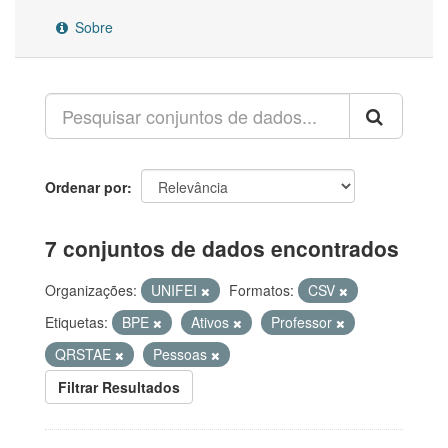
Sobre
Ordenar por
7 conjuntos de dados encontrados
Organizações:
UNIFEI
Formatos:
CSV
Etiquetas:
BPE
Ativos
Professor
QRSTAE
Pessoas
Filtrar Resultados